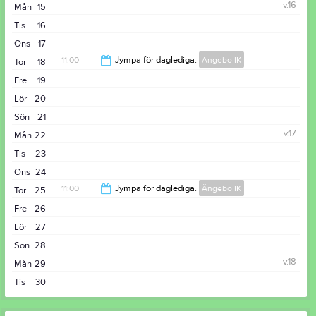
v.16
Mån
15
Tis
16
Ons
17
11:00
Jympa för daglediga.
Ängebo IK
Tor
18
Fre
19
12:00
Lör
20
Sön
21
v.17
Mån
22
Tis
23
Ons
24
11:00
Jympa för daglediga.
Ängebo IK
Tor
25
Fre
26
12:00
Lör
27
Sön
28
v.18
Mån
29
Tis
30