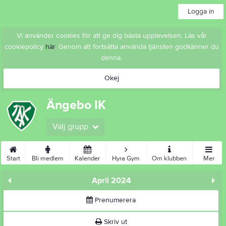
Logga in
Vi använder cookies för att ge dig bästa upplevelsen. Läs vår
cookiepolicy
här
. Genom att fortsätta använda tjänsten godkänner du
denna.
Okej
Ängebo IK
Välj grupp
Start
Bli medlem
Kalender
Hyra Gym
Om klubben
Mer
April 2024
Prenumerera
Skriv ut