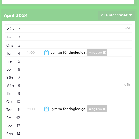
April 2024
Alla aktiviteter
v.14
Mån
1
Tis
2
Ons
3
11:00
Jympa för daglediga.
Ängebo IK
Tor
4
Fre
5
12:00
Lör
6
Sön
7
v.15
Mån
8
Tis
9
Ons
10
11:00
Jympa för daglediga.
Ängebo IK
Tor
11
Fre
12
12:00
Lör
13
Sön
14