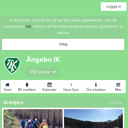
Logga in
Vi använder cookies för att ge dig bästa upplevelsen. Läs vår
cookiepolicy
här
. Genom att fortsätta använda tjänsten godkänner du
denna.
Okej
Ängebo IK
Välj grupp
Start
Bli medlem
Kalender
Hyra Gym
Om klubben
Mer
Gröntjärn
2 bilder