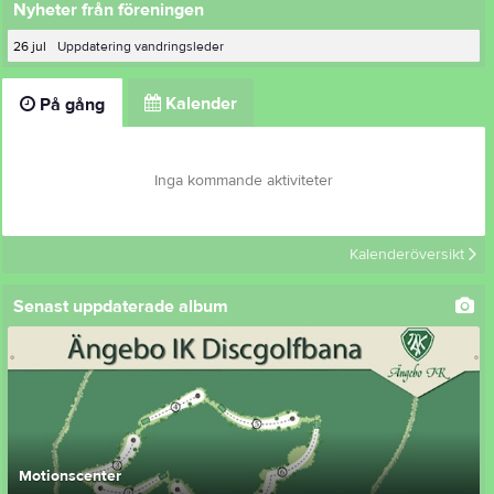
Nyheter från föreningen
26 jul
Uppdatering vandringsleder
Kalender
På gång
Inga kommande aktiviteter
Kalenderöversikt
Senast uppdaterade album
Motionscenter