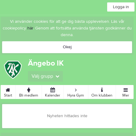
Logga in
Vi använder cookies för att ge dig bästa upplevelsen. Läs vår
cookiepolicy
här
. Genom att fortsätta använda tjänsten godkänner du
denna.
Okej
Ängebo IK
Välj grupp
Start
Bli medlem
Kalender
Hyra Gym
Om klubben
Mer
Nyheten hittades inte